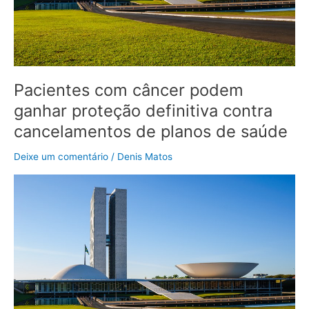
cancelamentos
de
planos
de
saúde
Pacientes com câncer podem
ganhar proteção definitiva contra
cancelamentos de planos de saúde
Deixe um comentário
/
Denis Matos