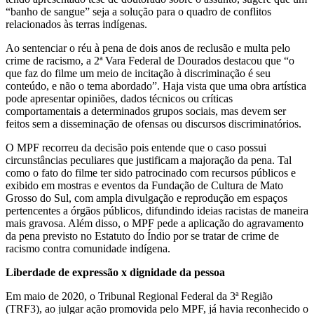
“banho de sangue” seja a solução para o quadro de conflitos
relacionados às terras indígenas.
Ao sentenciar o réu à pena de dois anos de reclusão e multa pelo
crime de racismo, a 2ª Vara Federal de Dourados destacou que “o
que faz do filme um meio de incitação à discriminação é seu
conteúdo, e não o tema abordado”. Haja vista que uma obra artística
pode apresentar opiniões, dados técnicos ou críticas
comportamentais a determinados grupos sociais, mas devem ser
feitos sem a disseminação de ofensas ou discursos discriminatórios.
O MPF recorreu da decisão pois entende que o caso possui
circunstâncias peculiares que justificam a majoração da pena. Tal
como o fato do filme ter sido patrocinado com recursos públicos e
exibido em mostras e eventos da Fundação de Cultura de Mato
Grosso do Sul, com ampla divulgação e reprodução em espaços
pertencentes a órgãos públicos, difundindo ideias racistas de maneira
mais gravosa. Além disso, o MPF pede a aplicação do agravamento
da pena previsto no Estatuto do Índio por se tratar de crime de
racismo contra comunidade indígena.
Liberdade de expressão x dignidade da pessoa
Em maio de 2020, o Tribunal Regional Federal da 3ª Região
(TRF3), ao julgar ação promovida pelo MPF, já havia reconhecido o