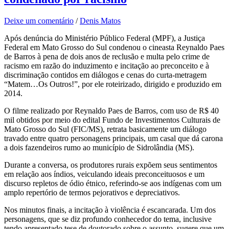
Deixe um comentário
/
Denis Matos
Após denúncia do Ministério Público Federal (MPF), a Justiça
Federal em Mato Grosso do Sul condenou o cineasta Reynaldo Paes
de Barros à pena de dois anos de reclusão e multa pelo crime de
racismo em razão do induzimento e incitação ao preconceito e à
discriminação contidos em diálogos e cenas do curta-metragem
“Matem…Os Outros!”, por ele roteirizado, dirigido e produzido em
2014.
O filme realizado por Reynaldo Paes de Barros, com uso de R$ 40
mil obtidos por meio do edital Fundo de Investimentos Culturais de
Mato Grosso do Sul (FIC/MS), retrata basicamente um diálogo
travado entre quatro personagens principais, um casal que dá carona
a dois fazendeiros rumo ao município de Sidrolândia (MS).
Durante a conversa, os produtores rurais expõem seus sentimentos
em relação aos índios, veiculando ideais preconceituosos e um
discurso repletos de ódio étnico, referindo-se aos indígenas com um
amplo repertório de termos pejorativos e depreciativos.
Nos minutos finais, a incitação à violência é escancarada. Um dos
personagens, que se diz profundo conhecedor do tema, inclusive
tendo apresentado tese de doutorado sobre o assunto, sugere que um