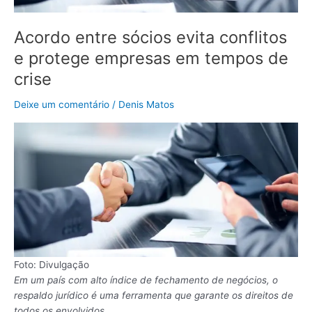
em
tempos
Acordo entre sócios evita conflitos
de
e protege empresas em tempos de
crise
crise
Deixe um comentário
/
Denis Matos
Foto: Divulgação
Em um país com alto índice de fechamento de negócios, o
respaldo jurídico é uma ferramenta que garante os direitos de
todos os envolvidos