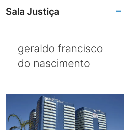
Ir
Main
Sala Justiça
para
Men
o
conteúdo
geraldo francisco
do nascimento
MPT-
DF
ajuiza
ação
e
Justiça