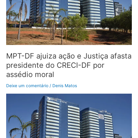
afasta
presidente
do
CRECI-
DF
por
assédio
moral
MPT-DF ajuiza ação e Justiça afasta
presidente do CRECI-DF por
assédio moral
Deixe um comentário
/
Denis Matos