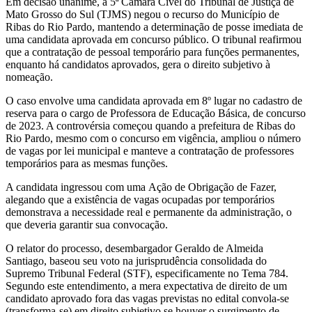
Em decisão unânime, a 5ª Câmara Cível do Tribunal de Justiça de
Mato Grosso do Sul (TJMS) negou o recurso do Município de
Ribas do Rio Pardo, mantendo a determinação de posse imediata de
uma candidata aprovada em concurso público. O tribunal reafirmou
que a contratação de pessoal temporário para funções permanentes,
enquanto há candidatos aprovados, gera o direito subjetivo à
nomeação.
O caso envolve uma candidata aprovada em 8º lugar no cadastro de
reserva para o cargo de Professora de Educação Básica, de concurso
de 2023. A controvérsia começou quando a prefeitura de Ribas do
Rio Pardo, mesmo com o concurso em vigência, ampliou o número
de vagas por lei municipal e manteve a contratação de professores
temporários para as mesmas funções.
A candidata ingressou com uma Ação de Obrigação de Fazer,
alegando que a existência de vagas ocupadas por temporários
demonstrava a necessidade real e permanente da administração, o
que deveria garantir sua convocação.
O relator do processo, desembargador Geraldo de Almeida
Santiago, baseou seu voto na jurisprudência consolidada do
Supremo Tribunal Federal (STF), especificamente no Tema 784.
Segundo este entendimento, a mera expectativa de direito de um
candidato aprovado fora das vagas previstas no edital convola-se
(transforma-se) em direito subjetivo se houver o surgimento de