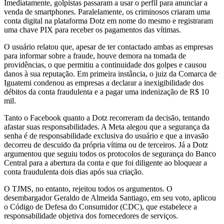
Imediatamente, golpistas passaram a usar o perfil para anunciar a
venda de smartphones. Paralelamente, os criminosos criaram uma
conta digital na plataforma Dotz em nome do mesmo e registraram
uma chave PIX para receber os pagamentos das vítimas.
O usuário relatou que, apesar de ter contactado ambas as empresas
para informar sobre a fraude, houve demora na tomada de
providências, o que permitiu a continuidade dos golpes e causou
danos à sua reputação. Em primeira instância, o juiz da Comarca de
Iguatemi condenou as empresas a declarar a inexigibilidade dos
débitos da conta fraudulenta e a pagar uma indenização de R$ 10
mil.
Tanto o Facebook quanto a Dotz recorreram da decisão, tentando
afastar suas responsabilidades. A Meta alegou que a segurança da
senha é de responsabilidade exclusiva do usuário e que a invasão
decorreu de descuido da própria vítima ou de terceiros. Já a Dotz
argumentou que seguiu todos os protocolos de segurança do Banco
Central para a abertura da conta e que foi diligente ao bloquear a
conta fraudulenta dois dias após sua criação.
O TJMS, no entanto, rejeitou todos os argumentos. O
desembargador Geraldo de Almeida Santiago, em seu voto, aplicou
o Código de Defesa do Consumidor (CDC), que estabelece a
responsabilidade objetiva dos fornecedores de serviços.