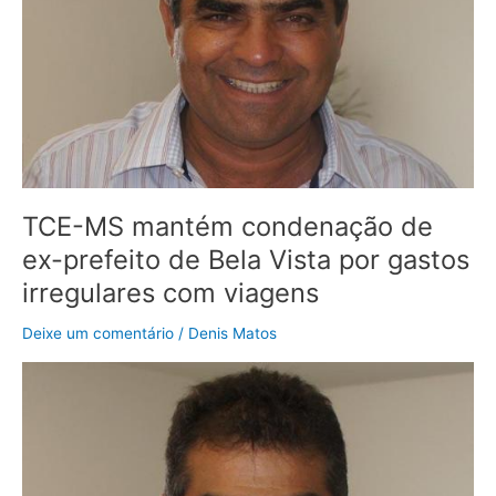
prefeito
de
Bela
Vista
por
gastos
irregulares
com
viagens
TCE-MS mantém condenação de
ex-prefeito de Bela Vista por gastos
irregulares com viagens
Deixe um comentário
/
Denis Matos