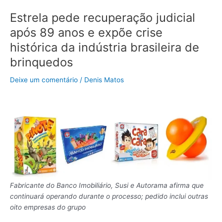
expõe
Estrela pede recuperação judicial
crise
histórica
após 89 anos e expõe crise
da
histórica da indústria brasileira de
indústria
brinquedos
brasileira
de
Deixe um comentário
/
Denis Matos
brinquedos
Fabricante do Banco Imobiliário, Susi e Autorama afirma que
continuará operando durante o processo; pedido inclui outras
oito empresas do grupo