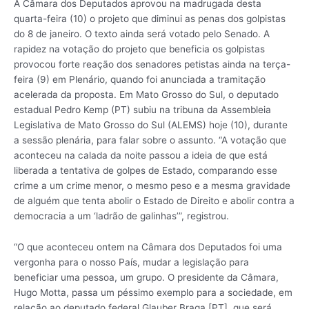
A Câmara dos Deputados aprovou na madrugada desta
quarta-feira (10) o projeto que diminui as penas dos golpistas
do 8 de janeiro. O texto ainda será votado pelo Senado. A
rapidez na votação do projeto que beneficia os golpistas
provocou forte reação dos senadores petistas ainda na terça-
feira (9) em Plenário, quando foi anunciada a tramitação
acelerada da proposta. Em Mato Grosso do Sul, o deputado
estadual Pedro Kemp (PT) subiu na tribuna da Assembleia
Legislativa de Mato Grosso do Sul (ALEMS) hoje (10), durante
a sessão plenária, para falar sobre o assunto. “A votação que
aconteceu na calada da noite passou a ideia de que está
liberada a tentativa de golpes de Estado, comparando esse
crime a um crime menor, o mesmo peso e a mesma gravidade
de alguém que tenta abolir o Estado de Direito e abolir contra a
democracia a um ‘ladrão de galinhas’”, registrou.
“O que aconteceu ontem na Câmara dos Deputados foi uma
vergonha para o nosso País, mudar a legislação para
beneficiar uma pessoa, um grupo. O presidente da Câmara,
Hugo Motta, passa um péssimo exemplo para a sociedade, em
relação ao deputado federal Glauber Braga [PT], que será