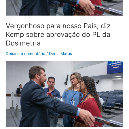
do
PL
da
Dosimetria
Vergonhoso para nosso País, diz
Kemp sobre aprovação do PL da
Dosimetria
Deixe um comentário
/
Denis Matos