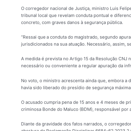
O corregedor nacional de Justiça, ministro Luis Fel
tribunal local que revelam conduta pontual e diferenc
concreto, com graves danos à segurança pública.
“Ressai que a conduta do magistrado, segundo apura
jurisdicionados na sua atuação. Necessário, assim, se
A medida é prevista no Artigo 15 da Resolução CNJ n.
necessário ou conveniente a regular apuração da infr
No voto, o ministro acrescenta ainda que, embora a d
havia sido liberado do presídio de segurança máxim
O acusado cumpria pena de 15 anos e 4 meses de pri
criminosa Bonde do Maluco (BDM), responsável por as
Diante da gravidade dos fatos narrados, o corregedo
abertura da Reclamação Disciplinar 6684-62.2023.2.