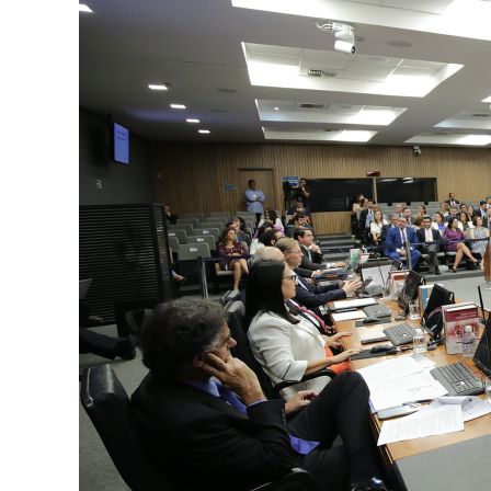
concedeu
prisão
domiciliar
a
traficante