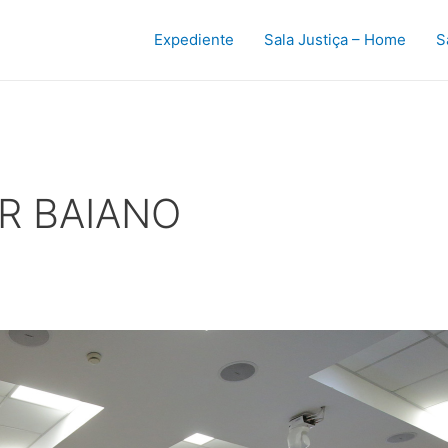
Expediente
Sala Justiça – Home
S
R BAIANO