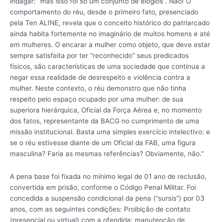
indagar: “mas isso foi só um conjunto de elogios”. Não! O
comportamento do réu, desde o primeiro fato, presenciado
pela Ten ALINE, revela que o conceito histórico do patriarcado
ainda habita fortemente no imaginário de muitos homens e até
em mulheres. O encarar a mulher como objeto, que deve estar
sempre satisfeita por ter “reconhecido” seus predicados
físicos, são características de uma sociedade que continua a
negar essa realidade de desrespeito e violência contra a
mulher. Neste contexto, o réu demonstro que não tinha
respeito pelo espaço ocupado por uma mulher: de sua
superiora hierárquica, Oficial da Força Aérea e, no momento
dos fatos, representante da BACG no cumprimento de uma
missão institucional. Basta uma simples exercício intelectivo: e
se o réu estivesse diante de um Oficial da FAB, uma figura
masculina? Faria as mesmas referências? Obviamente, não.”
A pena base foi fixada no mínimo legal de 01 ano de reclusão,
convertida em prisão, conforme o Código Penal Militar. Foi
concedida a suspensão condicional da pena (“sursis”) por 03
anos, com as seguintes condições: Proibição de contato
(presencial ou virtual) com a ofendida; manutenção de