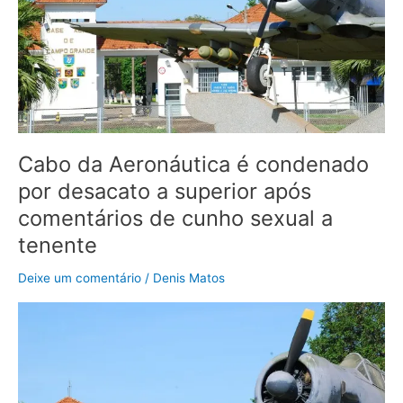
desacato
a
superior
após
comentários
de
cunho
sexual
Cabo da Aeronáutica é condenado
a
por desacato a superior após
tenente
comentários de cunho sexual a
tenente
Deixe um comentário
/
Denis Matos