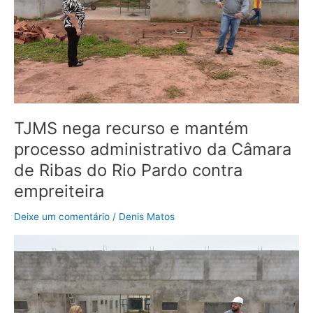
administrativo
da
Câmara
de
Ribas
do
Rio
Pardo
TJMS nega recurso e mantém
contra
processo administrativo da Câmara
empreiteira
de Ribas do Rio Pardo contra
empreiteira
Deixe um comentário
/
Denis Matos