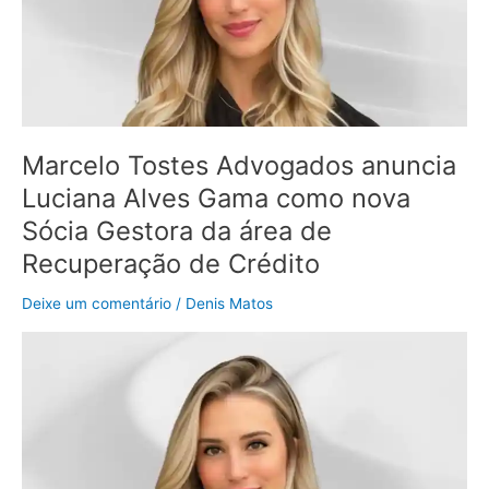
Gama
como
nova
Sócia
Gestora
da
Marcelo Tostes Advogados anuncia
área
de
Luciana Alves Gama como nova
Recuperação
Sócia Gestora da área de
de
Recuperação de Crédito
Crédito
Deixe um comentário
/
Denis Matos