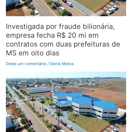
mi
em
contratos
com
Investigada por fraude bilionária,
duas
empresa fecha R$ 20 mi em
prefeituras
de
contratos com duas prefeituras de
MS
MS em oito dias
em
oito
Deixe um comentário
/
Denis Matos
dias