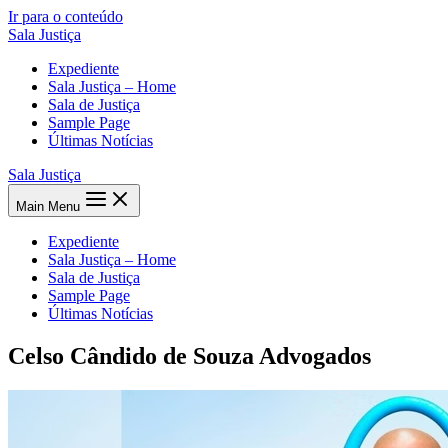
Ir para o conteúdo
Sala Justiça
Expediente
Sala Justiça – Home
Sala de Justiça
Sample Page
Últimas Notícias
Sala Justiça
Main Menu
Expediente
Sala Justiça – Home
Sala de Justiça
Sample Page
Últimas Notícias
Celso Cândido de Souza Advogados