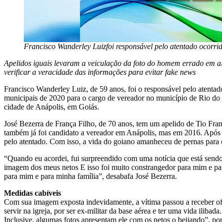
Francisco Wanderley Luizfoi responsável pelo atentado ocorrid
Apelidos iguais levaram a veiculação da foto do homem errado em a
verificar a veracidade das informações para evitar fake news
Francisco Wanderley Luiz, de 59 anos, foi o responsável pelo atentado
municipais de 2020 para o cargo de vereador no município de Rio do S
cidade de Anápolis, em Goiás.
José Bezerra de França Filho, de 70 anos, tem um apelido de Tio Fran
também já foi candidato a vereador em Anápolis, mas em 2016. Após
pelo atentado. Com isso, a vida do goiano amanheceu de pernas para o 
“Quando eu acordei, fui surpreendido com uma notícia que está sen
imagem dos meus netos E isso foi muito constrangedor para mim e pa
para mim e para minha família”, desabafa José Bezerra.
Medidas cabíveis
Com sua imagem exposta indevidamente, a vítima passou a receber of
servir na igreja, por ser ex-militar da base aérea e ter uma vida ilib
Inclusive, algumas fotos apresentam ele com os netos o beijando”, po