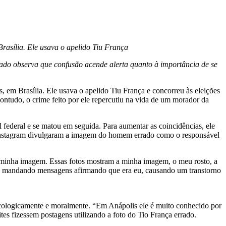
Brasília. Ele usava o apelido Tiu França
ado observa que confusão acende alerta quanto à importância de se
s, em Brasília. Ele usava o apelido Tiu França e concorreu às eleições
ontudo, o crime feito por ele repercutiu na vida de um morador da
 federal e se matou em seguida. Para aumentar as coincidências, ele
e Instagram divulgaram a imagem do homem errado como o responsável
 minha imagem. Essas fotos mostram a minha imagem, o meu rosto, a
m e mandando mensagens afirmando que era eu, causando um transtorno
icologicamente e moralmente. “Em Anápolis ele é muito conhecido por
ites fizessem postagens utilizando a foto do Tio França errado.