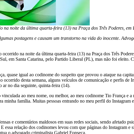
o na noite da última quarta-feira (13) na Praça dos Três Poderes, em 
lgumas postagens e causam um transtorno na vida do inocente. Advog
 ocorrido na noite da última quarta-feira (13) na Praça dos Três Podere
ul, em Santa Catarina, pelo Partido Liberal (PL), mas não foi eleito. C
ça, quase igual ao codinome do suspeito que provou o ataque na capital
 o ocorrido desta semana, alguns veículos de comunicação e perfis d
ar no dia seguinte, quinta-feira (14).
do vinculada ao meu nome, ou melhor, ao meu codinome Tio França e a
ra minha família. Muitas pessoas entrando no meu perfil do Instagra
ensas e comentários maldosos em suas redes sociais, sendo afetado ps
ada. E essa relação dos codinomes levou com que páginas do Instagram e s
ntua o advogado criminalista Gabriel Fonseca.