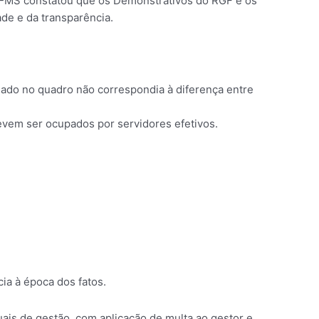
CE-MS constatou que os Demonstrativos do RGF e os
de e da transparência.
mado no quadro não correspondia à diferença entre
em ser ocupados por servidores efetivos.
ia à época dos fatos.
uais de gestão, com aplicação de multa ao gestor e