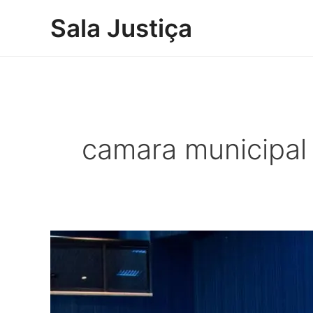
Ir
Sala Justiça
para
o
conteúdo
camara municipal
Câmara
de
Inocência
paga
subsídios