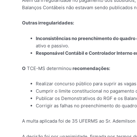
Além da irregularidade no pagamento dos subsídios,
Balanços Contábeis não estavam sendo publicados no P
Outras irregularidades:
Inconsistências no preenchimento do quadro d
ativo e passivo.
Responsável Contábil e Controlador Interno 
O
TCE-MS determinou
recomendações:
Realizar concurso público para suprir as vaga
Cumprir o limite constitucional no pagamento 
Publicar os Demonstrativos do RGF e os Balan
Corrigir as falhas no preenchimento do quadro
A multa aplicada foi de 35 UFERMS ao Sr. Ademilson 
A decisão foi por unanimidade, firmada nos termos do