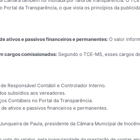
 a Câmara também foi multada por falta de transparência. O T
ortal da Transparência, o que viola os princípios da publicida
e ativos e passivos financeiros e permanentes:
O valor infor
em cargos comissionados:
Segundo o TCE-MS, esses cargos dev
s de Responsável Contábil e Controlador Interno.
dos subsídios aos vereadores.
ços Contábeis no Portal da Transparência.
 de ativos e passivos financeiros e permanentes.
Junqueira de Paula, presidente da Câmara Municipal de Inocênc
 voto do relator, pela irregularidade da prestação de contas an