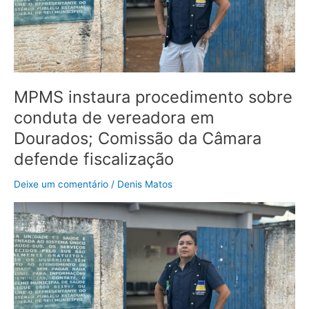
vereadora
em
Dourados;
Comissão
da
Câmara
MPMS instaura procedimento sobre
defende
conduta de vereadora em
fiscalização
Dourados; Comissão da Câmara
defende fiscalização
Deixe um comentário
/
Denis Matos