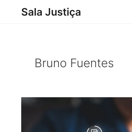
Ir
Sala Justiça
para
o
conteúdo
Bruno Fuentes
Vazamento
de
dados
de
saúde