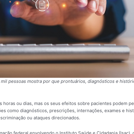
il pessoas mostra por que prontuários, diagnósticos e histór
s horas ou dias, mas os seus efeitos sobre pacientes podem 
ões como diagnósticos, prescrições, internações, exames e hi
discriminação ou ataques direcionados.
igação federal envolvendo o Instituto Saúde e Cidadania (Isac)