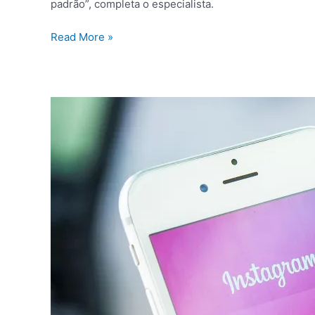
padrão”, completa o especialista.
Read More »
Redes
sociais
após
a
morte:
herança
digital
pode
ganhar
novas
regras