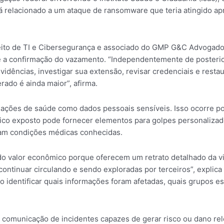
á relacionado a um ataque de ransomware que teria atingido ap
eito de TI e Cibersegurança e associado do GMP G&C Advogados
e a confirmação do vazamento. “Independentemente de posterio
evidências, investigar sua extensão, revisar credenciais e rest
rado é ainda maior”, afirma.
ormações de saúde como dados pessoais sensíveis. Isso ocorre 
ínico exposto pode fornecer elementos para golpes personalizado
ram condições médicas conhecidas.
o valor econômico porque oferecem um retrato detalhado da vi
ontinuar circulando e sendo exploradas por terceiros”, explica
rio identificar quais informações foram afetadas, quais grupos
a comunicação de incidentes capazes de gerar risco ou dano re