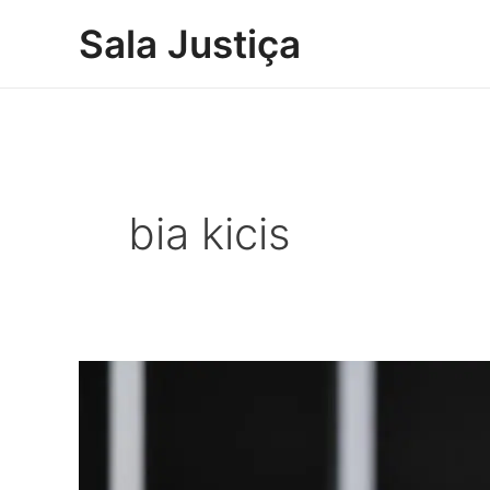
Ir
Sala Justiça
para
o
conteúdo
bia kicis
IAB
rejeita
projeto
de
lei