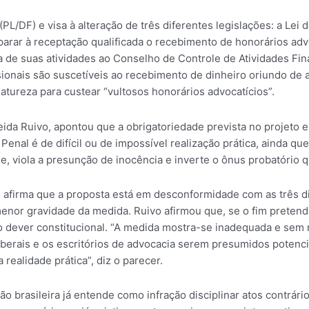
 (PL/DF) e visa à alteração de três diferentes legislações: a Le
rar à receptação qualificada o recebimento de honorários advo
 de suas atividades ao Conselho de Controle de Atividades Fina
sionais são suscetíveis ao recebimento de dinheiro oriundo de ati
atureza para custear “vultosos honorários advocatícios”.
ida Ruivo, apontou que a obrigatoriedade prevista no projeto e
 Penal é de difícil ou de impossível realização prática, ainda q
de, viola a presunção de inocência e inverte o ônus probatório 
, afirma que a proposta está em desconformidade com as três 
enor gravidade da medida. Ruivo afirmou que, se o fim pretend
o dever constitucional. “A medida mostra-se inadequada e sem r
liberais e os escritórios de advocacia serem presumidos poten
realidade prática”, diz o parecer.
ão brasileira já entende como infração disciplinar atos contrári