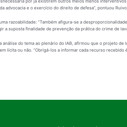
esnecessária por já existirem outros meios menos interventivos
 da advocacia e o exercício do direito de defesa”, pontuou Ruivo
 uma razoabilidade: “Também afigura-se a desproporcionalidade 
ingir a suposta finalidade de prevenção da prática do crime de la
da análise do tema ao plenário do IAB, afirmou que o projeto d
m lícita ou não. “Obrigá-los a informar cada recurso recebido