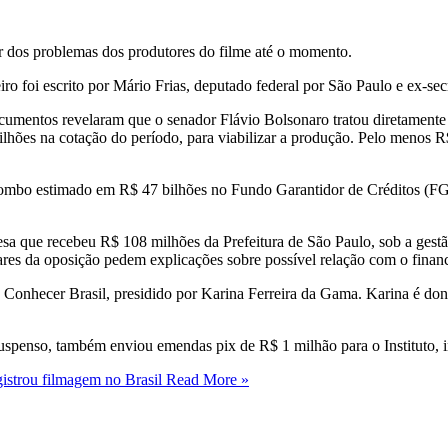
dos problemas dos produtores do filme até o momento.
iro foi escrito por Mário Frias, deputado federal por São Paulo e ex-s
ocumentos revelaram que o senador Flávio Bolsonaro tratou diretament
es na cotação do período, para viabilizar a produção. Pelo menos R$ 
rombo estimado em R$ 47 bilhões no Fundo Garantidor de Créditos (FGC
 que recebeu R$ 108 milhões da Prefeitura de São Paulo, sob a gestão
ares da oposição pedem explicações sobre possível relação com o finan
o Conhecer Brasil, presidido por Karina Ferreira da Gama. Karina é d
spenso, também enviou emendas pix de R$ 1 milhão para o Instituto, 
strou filmagem no Brasil
Read More »