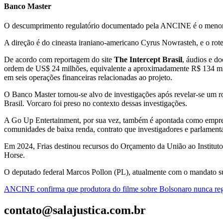
Banco Master
O descumprimento regulatório documentado pela ANCINE é o menor 
A direção é do cineasta iraniano-americano Cyrus Nowrasteh, e o rote
De acordo com reportagem do site
The Intercept Brasil
, áudios e d
ordem de US$ 24 milhões, equivalente a aproximadamente R$ 134 milhõ
em seis operações financeiras relacionadas ao projeto.
O Banco Master tornou-se alvo de investigações após revelar-se um 
Brasil. Vorcaro foi preso no contexto dessas investigações.
A Go Up Entertainment, por sua vez, também é apontada como empresa
comunidades de baixa renda, contrato que investigadores e parlament
Em 2024, Frias destinou recursos do Orçamento da União ao Institut
Horse.
O deputado federal Marcos Pollon (PL), atualmente com o mandato su
ANCINE confirma que produtora do filme sobre Bolsonaro nunca regi
contato@salajustica.com.br