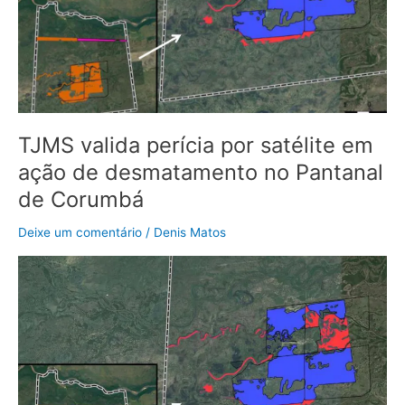
ação
de
desmatamento
no
Pantanal
de
Corumbá
TJMS valida perícia por satélite em
ação de desmatamento no Pantanal
de Corumbá
Deixe um comentário
/
Denis Matos