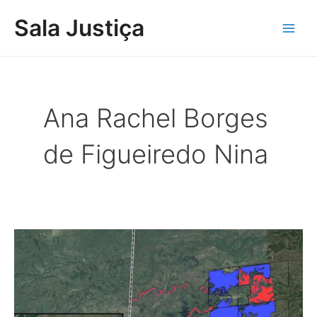
Ir
Main
Sala Justiça
para
Men
o
conteúdo
Ana Rachel Borges
de Figueiredo Nina
TJMS
valida
perícia
por
satélite
em