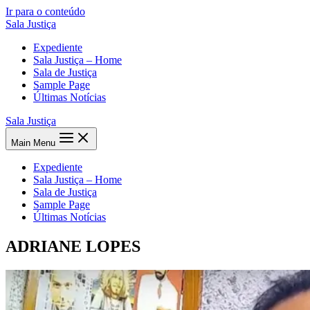
Ir para o conteúdo
Sala Justiça
Expediente
Sala Justiça – Home
Sala de Justiça
Sample Page
Últimas Notícias
Sala Justiça
Main Menu
Expediente
Sala Justiça – Home
Sala de Justiça
Sample Page
Últimas Notícias
ADRIANE LOPES