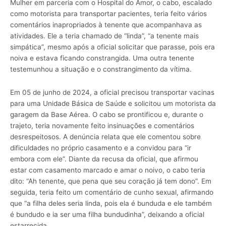
Mulher em parceria com o Hospital do Amor, o cabo, escalado
como motorista para transportar pacientes, teria feito vários
comentários inapropriados à tenente que acompanhava as
atividades. Ele a teria chamado de “linda”, “a tenente mais
simpática”, mesmo após a oficial solicitar que parasse, pois era
noiva e estava ficando constrangida. Uma outra tenente
testemunhou a situação e o constrangimento da vítima.
Em 05 de junho de 2024, a oficial precisou transportar vacinas
para uma Unidade Básica de Saúde e solicitou um motorista da
garagem da Base Aérea. O cabo se prontificou e, durante o
trajeto, teria novamente feito insinuações e comentários
desrespeitosos. A denúncia relata que ele comentou sobre
dificuldades no próprio casamento e a convidou para “ir
embora com ele”. Diante da recusa da oficial, que afirmou
estar com casamento marcado e amar o noivo, o cabo teria
dito: “Ah tenente, que pena que seu coração já tem dono”. Em
seguida, teria feito um comentário de cunho sexual, afirmando
que “a filha deles seria linda, pois ela é bunduda e ele também
é bundudo e ia ser uma filha bundudinha”, deixando a oficial
estarrecida.