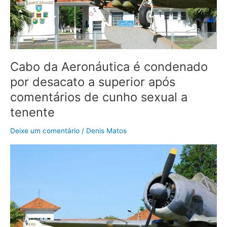
superior
após
comentários
de
cunho
sexual
Cabo da Aeronáutica é condenado
a
por desacato a superior após
tenente
comentários de cunho sexual a
tenente
Deixe um comentário
/
Denis Matos