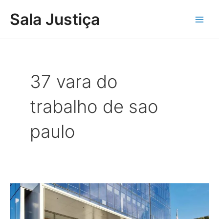
Ir
Main
Sala Justiça
para
Men
o
conteúdo
37 vara do
trabalho de sao
paulo
Franqueado
condenado
a