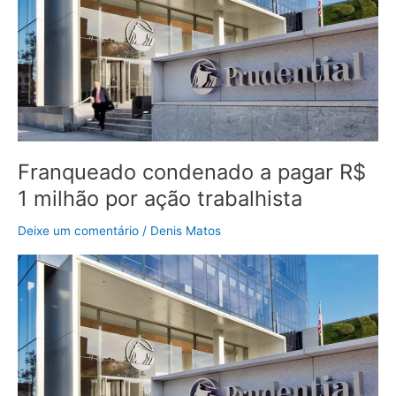
pagar
R$
1
milhão
por
ação
trabalhista
Franqueado condenado a pagar R$
1 milhão por ação trabalhista
Deixe um comentário
/
Denis Matos