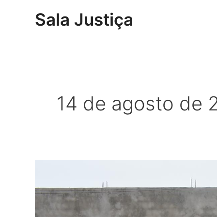
Ir
Sala Justiça
para
o
conteúdo
14 de agosto de 
TJMS
nega
recurso
e
mantém