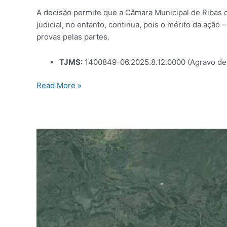
A decisão permite que a Câmara Municipal de Ribas d
judicial, no entanto, continua, pois o mérito da ação
provas pelas partes.
TJMS:
1400849-06.2025.8.12.0000 (Agravo de 
Read More »
TJMS
valida
perícia
por
satélite
em
ação
de