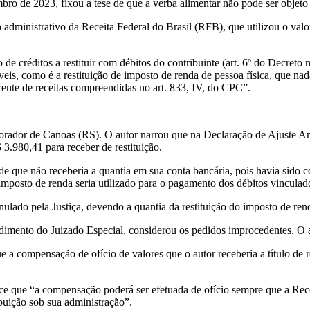
bro de 2023, fixou a tese de que a verba alimentar não pode ser objet
administrativo da Receita Federal do Brasil (RFB), que utilizou o valor 
créditos a restituir com débitos do contribuinte (art. 6º do Decreto nº 
áveis, como é a restituição de imposto de renda de pessoa física, que 
ente de receitas compreendidas no art. 833, IV, do CPC”.
orador de Canoas (RS). O autor narrou que na Declaração de Ajuste An
 3.980,41 para receber de restituição.
e que não receberia a quantia em sua conta bancária, pois havia sido co
 imposto de renda seria utilizado para o pagamento dos débitos vincula
nulado pela Justiça, devendo a quantia da restituição do imposto de ren
edimento do Juizado Especial, considerou os pedidos improcedentes. O 
a compensação de ofício de valores que o autor receberia a título de 
e que “a compensação poderá ser efetuada de ofício sempre que a Receita 
ibuição sob sua administração”.