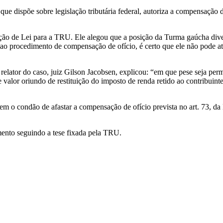
ue dispõe sobre legislação tributária federal, autoriza a compensação de 
ação de Lei para a TRU. Ele alegou que a posição da Turma gaúcha div
 ao procedimento de compensação de ofício, é certo que ele não pode at
ator do caso, juiz Gilson Jacobsen, explicou: “em que pese seja permi
e valor oriundo de restituição do imposto de renda retido ao contribuint
m o condão de afastar a compensação de ofício prevista no art. 73, da L
mento seguindo a tese fixada pela TRU.