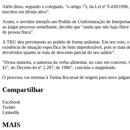
Além disso, segundo o colegiado, “o artigo 73, da Lei nº 9.430/1996, q
inscritos em dívida ativa”.
Assim, o servidor interpôs um Pedido de Uniformização de Interpret
ao julgar processo semelhante, decidiu que “ainda que não haja óbice
de pessoa física”.
A TRU deu provimento ao pedido de forma unânime. Em seu voto, o rel
existência de situação específica de bem impenhorável, pois se trata d
devolvidos quanto se trata de desconto parcial do seu salário”.
“Dessa maneira, a natureza da verba alimentar, no caso em concreto, te
§1º, do Decreto-lei nº 2.287, de 1986”, concluiu o magistrado.
O processo vai retornar à Turma Recursal de origem para novo julga
Compartilhar
Facebook
Twitter
LinkedIn
MAIS