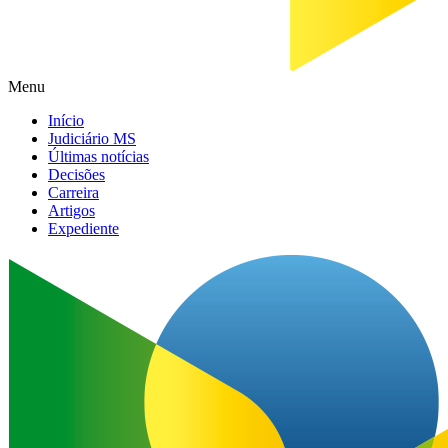
Menu
Início
Judiciário MS
Últimas notícias
Decisões
Carreira
Artigos
Expediente