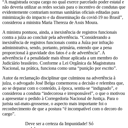
“A magistrada ocupa cargo no qual exerce parcelado poder estatal e
não deveria utilizar as redes sociais para o incentivo de condutas que
evidentemente contrariam normas sanitárias oficiais editadas para
minimização do impacto e da disseminação da covid-19 no Brasil”,
considerou a ministra Maria Thereza de Assis Moura.
A ministra pontuou, ainda, a inexistência de registros funcionais
contra a juíza ao concluir pela advertência. “Considerando a
inexistência de registros funcionais contra a Juíza por infração
administrativa, sendo, portanto, primária, entendo que a pena
proporcional à gravidade dos fatos é a de advertência”. A
advertência é a penalidade mais tênue aplicada a um membro do
Judiciário brasileiro. Conforme a Lei Orgânica da Magistratura
Nacional, na prática, funciona como uma “punição por escrito”.
Autor da reclamação disciplinar que culminou na advertência à
juíza, o advogado José Belga comemorou a decisão e relembra que,
ao se deparar com o conteúdo, à época, sentiu-se “indignado”, e
considerou a conduta “indecorosa e irresponsável”, o que o motivou
a apresentar o pedido à Corregedoria Nacional de Justiça. Para o
jurista sul-mato-grossense, o aspecto mais importante foi o
reconhecimento de que a postura “é incompatível com o decoro do
cargo”.
Deve ser a certeza da Impunidade! Só