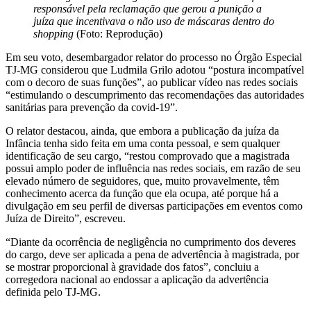
responsável pela reclamação que gerou a punição a
juíza que incentivava o não uso de máscaras dentro do
shopping
(Foto: Reprodução)
Em seu voto, desembargador relator do processo no Órgão Especial
TJ-MG considerou que Ludmila Grilo adotou “postura incompatível
com o decoro de suas funções”, ao publicar vídeo nas redes sociais
“estimulando o descumprimento das recomendações das autoridades
sanitárias para prevenção da covid-19”.
O relator destacou, ainda, que embora a publicação da juíza da
Infância tenha sido feita em uma conta pessoal, e sem qualquer
identificação de seu cargo, “restou comprovado que a magistrada
possui amplo poder de influência nas redes sociais, em razão de seu
elevado número de seguidores, que, muito provavelmente, têm
conhecimento acerca da função que ela ocupa, até porque há a
divulgação em seu perfil de diversas participações em eventos como
Juíza de Direito”, escreveu.
“Diante da ocorrência de negligência no cumprimento dos deveres
do cargo, deve ser aplicada a pena de advertência à magistrada, por
se mostrar proporcional à gravidade dos fatos”, concluiu a
corregedora nacional ao endossar a aplicação da advertência
definida pelo TJ-MG.