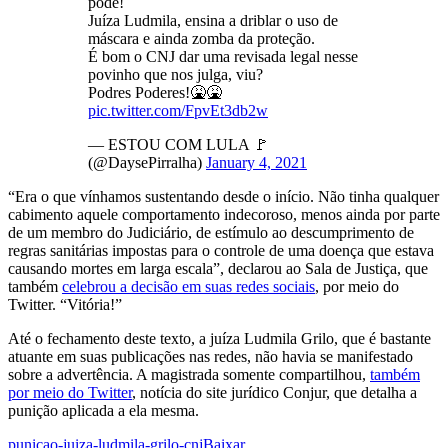
pode!
Juíza Ludmila, ensina a driblar o uso de
máscara e ainda zomba da proteção.
É bom o CNJ dar uma revisada legal nesse
povinho que nos julga, viu?
Podres Poderes!🤮🤮
pic.twitter.com/FpvEt3db2w
— ESTOU COM LULA 🚩
(@DaysePirralha)
January 4, 2021
“Era o que vínhamos sustentando desde o início. Não tinha qualquer
cabimento aquele comportamento indecoroso, menos ainda por parte
de um membro do Judiciário, de estímulo ao descumprimento de
regras sanitárias impostas para o controle de uma doença que estava
causando mortes em larga escala”, declarou ao Sala de Justiça, que
também
celebrou a decisão em suas redes sociais
, por meio do
Twitter. “Vitória!”
Até o fechamento deste texto, a juíza Ludmila Grilo, que é bastante
atuante em suas publicações nas redes, não havia se manifestado
sobre a advertência. A magistrada somente compartilhou,
também
por meio do Twitter
, notícia do site jurídico Conjur, que detalha a
punição aplicada a ela mesma.
punicao-juiza-ludmila-grilo-cnj
Baixar