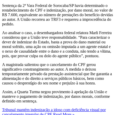
Sentença da 2ª Vara Federal de Sorocaba/SP havia determinado o
restabelecimento do CPF e indenização, por dano moral, no valor de
R$ 7.600, equivalente ao número de prestações do benefício devidas
ao autor. A União recorreu ao TRF3 e requereu a improcedência do
pedido.
Ao analisar o caso, a desembargadora federal relatora Marli Ferreira
considerou que a União teve responsabilidade. “Para caracterizar o
dever de indenizar do Estado, basta a prova do dano material ou
moral sofrido, uma ação ou omissão imputada a um agente estatal e
o nexo de causalidade entre o dano e a conduta, não tendo a vítima,
pois, que provar culpa ou dolo do agente público”, pontuou.
A magistrada salientou que o cancelamento do CPF gerou
significativo constrangimento ao autor. A medida o deixou
temporariamente privado da prestação assistencial que lhe garantia a
alimentação e do direito a serviços públicos básicos, bem como
causou o desprestígio do seu nome e prejuízo à sua honra.
Assim, a Quarta Turma negou provimento à apelação da União e
manteve o pagamento de indenização, por danos morais, conforme
definido em sentença.
Tribunal mantém indenização a idoso com deficiência visual por
cancelamento irregular de CPF
Read More »