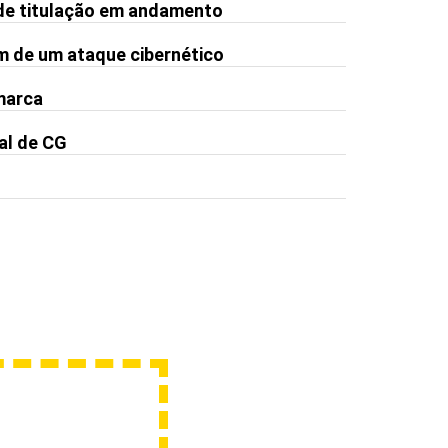
de titulação em andamento
m de um ataque cibernético
 marca
al de CG