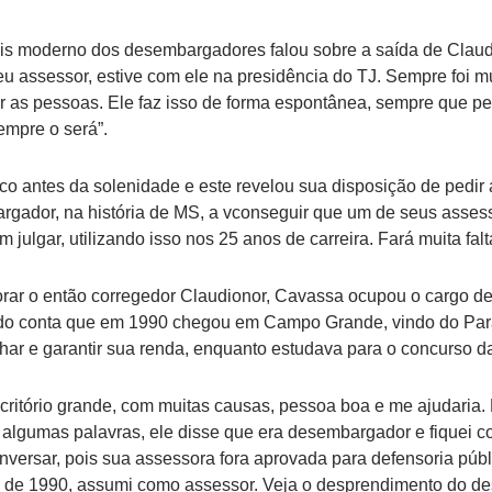
s moderno dos desembargadores falou sobre a saída de Claudi
seu assessor, estive com ele na presidência do TJ. Sempre foi m
 as pessoas. Ele faz isso de forma espontânea, sempre que per
empre o será”.
 antes da solenidade e este revelou sua disposição de pedir 
bargador, na história de MS, a vconseguir que um de seus asse
 julgar, utilizando isso nos 25 anos de carreira. Fará muita falt
orar o então corregedor Claudionor, Cavassa ocupou o cargo d
ando conta que em 1990 chegou em Campo Grande, vindo do Pa
lhar e garantir sua renda, enquanto estudava para o concurso da
critório grande, com muitas causas, pessoa boa e me ajudaria. 
algumas palavras, ele disse que era desembargador e fiquei c
versar, pois sua assessora fora aprovada para defensoria públi
ro de 1990, assumi como assessor. Veja o desprendimento do 