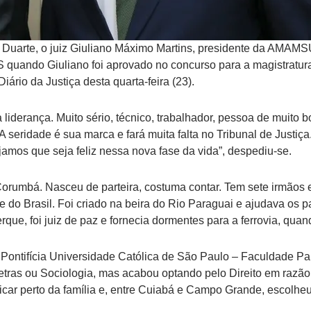
 Duarte, o juiz Giuliano Máximo Martins, presidente da AMAMS
 quando Giuliano foi aprovado no concurso para a magistratura.
rio da Justiça desta quarta-feira (23).
 liderança. Muito sério, técnico, trabalhador, pessoa de muito 
 seridade é sua marca e fará muita falta no Tribunal de Justiça
amos que seja feliz nessa nova fase da vida”, despediu-se.
orumbá. Nasceu de parteira, costuma contar. Tem sete irmãos e
te do Brasil. Foi criado na beira do Rio Paraguai e ajudava os p
e, foi juiz de paz e fornecia dormentes para a ferrovia, quand
 Pontifícia Universidade Católica de São Paulo – Faculdade Pa
etras ou Sociologia, mas acabou optando pelo Direito em razão
 ficar perto da família e, entre Cuiabá e Campo Grande, escolhe