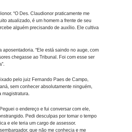
onor. “O Des. Claudionor praticamente me
uito atualizado, é um homem a frente de seu
cebe alguém precisando de auxílio. Ele cultiva
a aposentadoria. “Ele está saindo no auge, com
ssores chegasse ao Tribunal. Foi com esse ser
a”.
eixado pelo juiz Fernando Paes de Campo,
raná, sem conhecer absolutamente ninguém,
 magistratura.
Peguei o endereço e fui conversar com ele,
onstrangido. Pedi desculpas por tomar o tempo
ca e ele teria um cargo de assessor.
desembargador, que não me conhecia e me