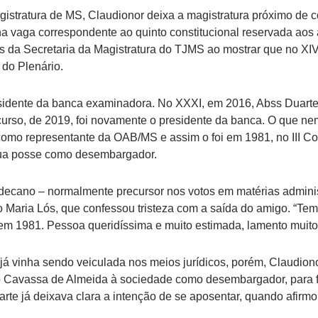
istratura de MS, Claudionor deixa a magistratura próximo de c
 na vaga correspondente ao quinto constitucional reservada ao
os da Secretaria da Magistratura do TJMS ao mostrar que no XI
do Plenário.
esidente da banca examinadora. No XXXI, em 2016, Abss Duarte
urso, de 2019, foi novamente o presidente da banca. O que nem
como representante da OAB/MS e assim o foi em 1981, no III Co
sua posse como desembargador.
decano – normalmente precursor nos votos em matérias adminis
o Maria Lós, que confessou tristeza com a saída do amigo. “Tem
m 1981. Pessoa queridíssima e muito estimada, lamento muito
 já vinha sendo veiculada nos meios jurídicos, porém, Claudio
 Cavassa de Almeida à sociedade como desembargador, para fa
rte já deixava clara a intenção de se aposentar, quando afirmo