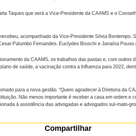
 Marta Taques que será a Vice-Presidente da CAAMS e o Conselh
ecebeu, acompanhado da Vice-Presidente Silvia Bontempo, Sec
o Cesar Palumbo Fernandes. Euclydes Bruschi e Janaína Pous
cionamento da CAAMS, os trabalhos das pastas e, com outros
ano de saúde, a vacinação contra a Influenza para 2022, dentre
nimado para a nova gestão. “Quero agradecer à Diretoria da C
stituição. Não menos importante é receber a casa em ordem e 
ionada à assistência das advogadas e advogados sul-mato-gro
Compartilhar