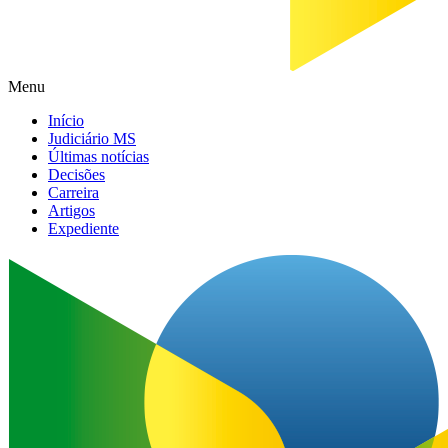
Menu
Início
Judiciário MS
Últimas notícias
Decisões
Carreira
Artigos
Expediente