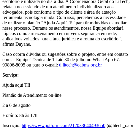
escritório e utilizada no dia-a-dia. A Coordenadora Geral do LiTech,
relata a necessidade de um atendimento individualizado aos
advogados, pois conforme o tipo de cliente e área de atuação
ferramenta tecnologia muda. Com isso, percebemos a necessidade
de realizar o plantão “Ajuda Aqui TI!” para tirar dúvidas e auxiliar
nesse processo. Durante os atendimentos, nossa Equipe abordará
tópicos como armazenamento em nuvem, segurança em rede,
aplicativos voltados para a área jurídica e a rotina do escritório”,
afirma Dayane.
Caso ocorra dúvidas ou sugestões sobre o projeto, entre em contato
com a Equipe Técnica de TI até 30 de julho no WhastApp 67-
99806-8095 ou para o e-mail:
ti.litech@oabms.org.br
Serviço:
Ajuda aqui TI!
Plantão de Atendimento on-line
2 a 6 de agosto
Horário: 8h às 17h
Inscrição:
https://www.jotform.com/212033640493650
(@litech_oab