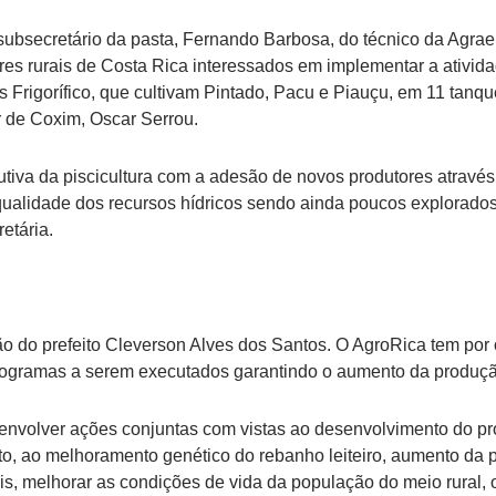
ubsecretário da pasta, Fernando Barbosa, do técnico da Agrae
ores rurais de Costa Rica interessados em implementar a ativi
os Frigorífico, que cultivam Pintado, Pacu e Piauçu, em 11 tan
 de Coxim, Oscar Serrou.
dutiva da piscicultura com a adesão de novos produtores atravé
ualidade dos recursos hídricos sendo ainda poucos explorados.
etária.
ão do prefeito Cleverson Alves dos Santos. O AgroRica tem por
 programas a serem executados garantindo o aumento da produçã
senvolver ações conjuntas com vistas ao desenvolvimento do pr
eto, ao melhoramento genético do rebanho leiteiro, aumento da 
s, melhorar as condições de vida da população do meio rural, 