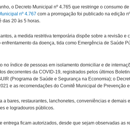
unho, o Decreto Municipal nº 4.765 que restringe o consumo de
unicipal nº 4.767
com a prorrogação foi publicado na edição nº
é das 20 às 5 horas.
antos, a medida restritiva temporária dispõe sobre a revisão 
 enfrentamento da doença, tida como Emergência de Saúde Públ
no índice de pessoas em isolamento domiciliar e de internaçõe
vados decorrentes da COVID-19, registrados pelos últimos Bolet
IR (Programa de Saúde e Segurança na Economia); o Decreto n
 2021 e as recomendações do Comitê Municipal de Prevenção e
lica a bares, restaurantes, lanchonetes, conveniências e demai
es e logradouros públicos.
s de entrega ficam autorizados, desde que sejam observadas as 