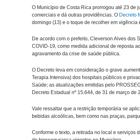
O Município de Costa Rica prorrogou até 23 de j
comerciais e dá outras providências. O
Decreto M
domingo (13) e o toque de recolher em vigência 
De acordo com o prefeito, Cleverson Alves dos S
COVID-19, como medida adicional de reposta ao
agravamento da crise de saúde pública.
O Decreto leva em consideração o grave aumento 
Terapia Intensiva) dos hospitais públicos e pri
Saúde; as atualizações emitidas pelo PROSSEGU
Decreto Estadual nº 15.644, de 31 de março de
Vale ressaltar que a restrição temporária se ap
bebidas alcoólicas, bem como nas praças, parqu
Conforme o texto, a retirada no local e serviço
de biossegurança vigentes no Município