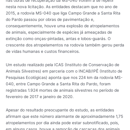
nas obras de recuperação da MS-040 voltem a se repetir
nesta nova licitação. As entidades destacam que no ano de
2015, a rodovia MS-040 que liga Campo Grande a Santa Rita
do Pardo passou por obras de pavimentação e,
consequentemente, houve uma explosão de atropelamentos
de animais, especialmente de espécies já ameaçadas de
extinção como onças-pintadas, antas e lobos-guarás. O
crescente dos atropelamentos na rodovia também gerou perda
de vidas humanas e custos financeiros.
Um estudo realizado pela ICAS (Instituto de Conservação de
Animais Silvestres) em parceria com o INCAB/IPÊ (Instituto de
Pesquisas Ecológicas) aponta que nos 224 km da rodovia MS-
040, entre Campo Grande a Santa Rita do Pardo, foram
registradas 1.924 mortes de animais silvestres no período de
fevereiro de 2017 e janeiro de 2020.
Apesar do resultado preocupante do estudo, as entidades
afirmam que este número alarmante de aproximadamente 1,75
atropelamentos por dia ainda pode estar subnotificado, pois,
em alguns casos, houve a remoção de carcaças dos animais