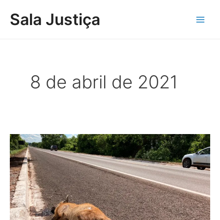
Ir
Main
Sala Justiça
para
Men
o
conteúdo
8 de abril de 2021
ONGs
nacionais
e
internacionais
pedem
intervenção
do
MPE/MS