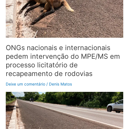
em
processo
licitatório
de
recapeamento
de
rodovias
ONGs nacionais e internacionais
pedem intervenção do MPE/MS em
processo licitatório de
recapeamento de rodovias
Deixe um comentário
/
Denis Matos