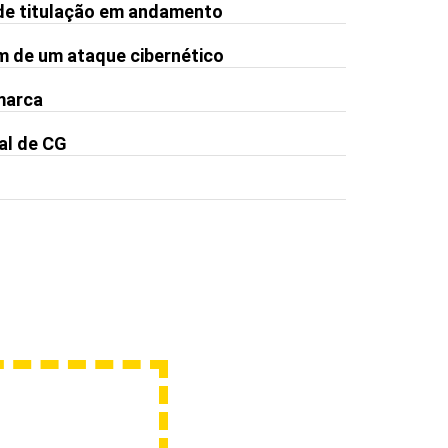
de titulação em andamento
m de um ataque cibernético
 marca
al de CG