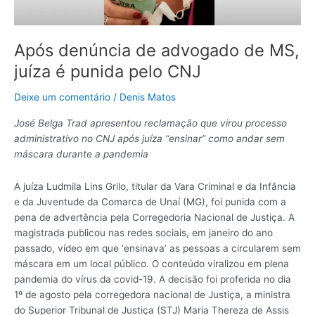
punida
pelo
CNJ
Após denúncia de advogado de MS,
juíza é punida pelo CNJ
Deixe um comentário
/
Denis Matos
José Belga Trad apresentou reclamação que virou processo
administrativo no CNJ após juíza “ensinar” como andar sem
máscara durante a pandemia
A juíza Ludmila Lins Grilo, titular da Vara Criminal e da Infância
e da Juventude da Comarca de Unaí (MG), foi punida com a
pena de advertência pela Corregedoria Nacional de Justiça. A
magistrada publicou nas redes sociais, em janeiro do ano
passado, vídeo em que ‘ensinava’ as pessoas a circularem sem
máscara em um local público. O conteúdo viralizou em plena
pandemia do vírus da covid-19. A decisão foi proferida no dia
1º de agosto pela corregedora nacional de Justiça, a ministra
do Superior Tribunal de Justiça (STJ) Maria Thereza de Assis