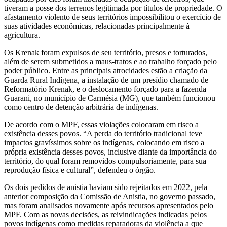
tiveram a posse dos terrenos legitimada por títulos de propriedade. O
afastamento violento de seus territórios impossibilitou o exercício de
suas atividades econômicas, relacionadas principalmente à
agricultura.
Os Krenak foram expulsos de seu território, presos e torturados,
além de serem submetidos a maus-tratos e ao trabalho forçado pelo
poder público. Entre as principais atrocidades estão a criação da
Guarda Rural Indígena, a instalação de um presídio chamado de
Reformatório Krenak, e o deslocamento forçado para a fazenda
Guarani, no município de Carmésia (MG), que também funcionou
como centro de detenção arbitrária de indígenas.
De acordo com o MPF, essas violações colocaram em risco a
existência desses povos. “A perda do território tradicional teve
impactos gravíssimos sobre os indígenas, colocando em risco a
própria existência desses povos, inclusive diante da importância do
território, do qual foram removidos compulsoriamente, para sua
reprodução física e cultural”, defendeu o órgão.
Os dois pedidos de anistia haviam sido rejeitados em 2022, pela
anterior composição da Comissão de Anistia, no governo passado,
mas foram analisados novamente após recursos apresentados pelo
MPF. Com as novas decisões, as reivindicações indicadas pelos
povos indígenas como medidas reparadoras da violência a que