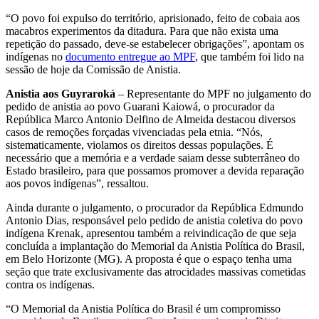
“O povo foi expulso do território, aprisionado, feito de cobaia aos
macabros experimentos da ditadura. Para que não exista uma
repetição do passado, deve-se estabelecer obrigações”, apontam os
indígenas no
documento entregue ao MPF
, que também foi lido na
sessão de hoje da Comissão de Anistia.
Anistia aos Guyraroká
– Representante do MPF no julgamento do
pedido de anistia ao povo Guarani Kaiowá, o procurador da
República Marco Antonio Delfino de Almeida destacou diversos
casos de remoções forçadas vivenciadas pela etnia. “Nós,
sistematicamente, violamos os direitos dessas populações. É
necessário que a memória e a verdade saiam desse subterrâneo do
Estado brasileiro, para que possamos promover a devida reparação
aos povos indígenas”, ressaltou.
Ainda durante o julgamento, o procurador da República Edmundo
Antonio Dias, responsável pelo pedido de anistia coletiva do povo
indígena Krenak, apresentou também a reivindicação de que seja
concluída a implantação do Memorial da Anistia Política do Brasil,
em Belo Horizonte (MG). A proposta é que o espaço tenha uma
seção que trate exclusivamente das atrocidades massivas cometidas
contra os indígenas.
“O Memorial da Anistia Política do Brasil é um compromisso