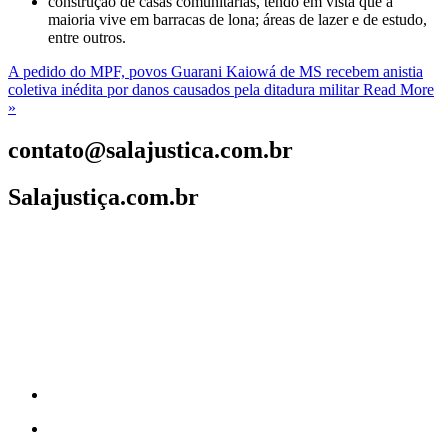
construção de casas comunitárias, tendo em vista que a
maioria vive em barracas de lona; áreas de lazer e de estudo,
entre outros.
A pedido do MPF, povos Guarani Kaiowá de MS recebem anistia
coletiva inédita por danos causados pela ditadura militar
Read More
»
contato@salajustica.com.br
Salajustiça.com.br