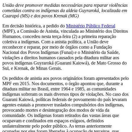
União deve promover medidas necessárias para reparar violências
cometidas contra os indígenas da aldeia Guyraroká, localizada em
Caarapó (MS) e dos povos Krenak (MG)
Em decisão histórica, a pedido do
Ministério Público Federal
(MPF), a Comissão de Anistia, vinculada ao Ministério dos Direitos
Humanos, concedeu nesta terça-feira (2) a primeira reparação
coletiva a indígenas. Com a anistia política, a União deve
reconhecer e reparar, por meio de órgãos como a Fundação
Nacional dos Povos Indígenas (Funai) e o Ministério da Saúde,
violações a direitos humanos causados pela ditadura militar aos
povos indígenas Guyraroká (Guarani Kaiowá), de Mato Grosso do
Sul, e Krenak, de Minas Gerais.
Os pedidos de anistia aos povos originários foram apresentados pelo
MPF em 2015. Nos documentos, o órgão apontou que, durante a
ditadura militar no Brasil, entre 1964 e 1985, as comunidades
indígenas sofreram os mais diversos tipos de violações. No caso dos
Guarani Kaiowá, políticas federais de povoamento do país levaram
agentes estatais a promover traslados compulsórios dos indígenas,
provocando mortes e desintegração dos modos de vida da
comunidade. Os indígenas foram retirados das vastas áreas que
ocupavam e confinados em espaços exíguos, definidos
unilateralmente pelo poder público. As terras anteriormente
ocupadas por eles foram liberadas à ocupação de terceiros, que