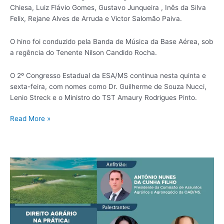
Chiesa, Luiz Flávio Gomes, Gustavo Junqueira , Inês da Silva
Felix, Rejane Alves de Arruda e Victor Salomão Paiva.
O hino foi conduzido pela Banda de Música da Base Aérea, sob
a regência do Tenente Nilson Candido Rocha.
O 2º Congresso Estadual da ESA/MS continua nesta quinta e
sexta-feira, com nomes como Dr. Guilherme de Souza Nucci,
Lenio Streck e o Ministro do TST Amaury Rodrigues Pinto.
Read More »
Advogados
promovem
ciclo
de
estudos
sobre