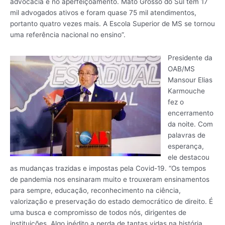
advocacia e no aperfeiçoamento. Mato Grosso do Sul tem 17
mil advogados ativos e foram quase 75 mil atendimentos,
portanto quatro vezes mais. A Escola Superior de MS se tornou
uma referência nacional no ensino”.
Presidente da
OAB/MS
Mansour Elias
Karmouche
fez o
encerramento
da noite. Com
palavras de
esperança,
ele destacou
as mudanças trazidas e impostas pela Covid-19. “Os tempos
de pandemia nos ensinaram muito e trouxeram ensinamentos
para sempre, educação, reconhecimento na ciência,
valorização e preservação do estado democrático de direito. É
uma busca e compromisso de todos nós, dirigentes de
instituições. Algo inédito a perda de tantas vidas na história