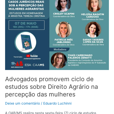
Direito
Agrário
na
percepção
das
mulheres
Advogados promovem ciclo de
estudos sobre Direito Agrário na
percepção das mulheres
Deixe um comentário
/
Eduardo Luchinni
A OAB/MS realiza nesta sexta-feira (7) ciclo de estudos