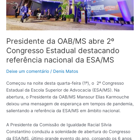
referência
nacional
da
ESA/MS
Presidente da OAB/MS abre 2º
Congresso Estadual destacando
referência nacional da ESA/MS
Deixe um comentário
/
Denis Matos
Começou na noite desta quarta-feira (1º), o 2º Congresso
Estadual da Escola Superior de Advocacia (ESA/MS). Na
abertura, o Presidente da OAB/MS Mansour Elias Karmouche
deixou uma mensagem de esperança em tempos de pandemia,
salientando a referência da ESA/MS em âmbito nacional.
A Presidente da Comissão de Igualdade Racial Silvia
Constantino conduziu a solenidade de abertura do Congresso
da ESA/MS, último grande evento do ano, coroando os 6 anos