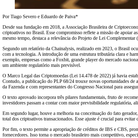
Por Tiago Severo e Eduardo de Paiva*
Desde sua fundação em 2018, a Associação Brasileira de Criptoecon
criptoativos no Brasil. Esse compromisso reflete a missão de apoiar 
mesmo tempo, destaca a relevância do Projeto de Lei Complementar (PL
Segundo um relatório da Chainalysis, realizado em 2023, o Brasil ocu
com a tecnologia. A introdução de uma estrutura tributária clara e ha
exemplo, empresas como a Foxbit, grande player do mercado nacional,
um ambiente regulatório mais previsível.
O Marco Legal das Criptomoedas (Lei 14.478 de 2022) já havia estabel
Contudo, a publicação do PLP 68/24 trouxe novas oportunidades de av
da Fazenda e com representantes do Congresso Nacional para assegurar
O texto aprovado incorpora três pilares fundamentais, fruto de recome
investidores passam a contar com maior previsibilidade regulatória, al
Em segundo lugar, houve a melhoria na conceituação do fato gerador, de
total dos criptoativos transacionados. Esse ajuste é crucial para evita
Por fim, o texto permite a apropriação de créditos de IBS e CBS, prom
fornecedores. Isso torna o mercado brasileiro mais competitivo, espec