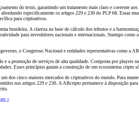
içoamento do texto, garantindo um tratamento mais claro e coerente ao
or, abordando especificamente os artigos 229 e 230 do PLP 68. Essas m
cífica para criptoativos.
a brasileira. A clareza na base de cálculo dos tributos e a harmonizaç
ratividade para investidores nacionais e internacionais. Startups como 
o governo, o Congresso Nacional e entidades representativas como a AB
e a promoção de serviços de alta qualidade. Composta por players naci
idades. Esses princípios guiam a construção de um ecossistema cripto sóli
um dos cinco maiores mercados de criptoativos do mundo. Para manter 
ntidos nos artigos 229 e 230. A ABcripto permanece à disposição para c
eira.
re »