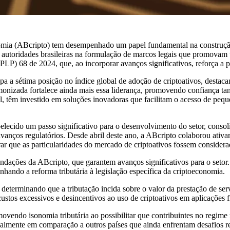
omia (ABcripto) tem desempenhado um papel fundamental na construção 
as autoridades brasileiras na formulação de marcos legais que promovam 
P) 68 de 2024, que, ao incorporar avanços significativos, reforça a p
pa a sétima posição no índice global de adoção de criptoativos, desta
rmonizada fortalece ainda mais essa liderança, promovendo confiança ta
 têm investido em soluções inovadoras que facilitam o acesso de pequen
ecido um passo significativo para o desenvolvimento do setor, consolid
anços regulatórios. Desde abril deste ano, a ABcripto colaborou ativa
 que as particularidades do mercado de criptoativos fossem considerad
ndações da ABcripto, que garantem avanços significativos para o setor.
inhando a reforma tributária à legislação específica da criptoeconomia.
terminando que a tributação incida sobre o valor da prestação de serviç
r custos excessivos e desincentivos ao uso de criptoativos em aplicações 
ovendo isonomia tributária ao possibilitar que contribuintes no regime
ialmente em comparação a outros países que ainda enfrentam desafios reg