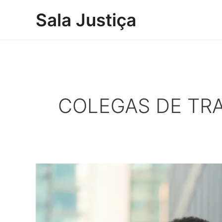
Ir
Sala Justiça
para
o
conteúdo
COLEGAS DE TR
Romance
na
firma:
boas
condutas