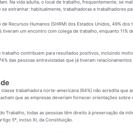
am. Na vida adulta, o local de trabalho, frequentemente, se ma
 se estranhar: habitualmente, trabalhadoras e trabalhadores p
 de Recursos Humanos (SHRM) dos Estados Unidos, 49% dos tra
1% tiveram um encontro com colega de trabalho, enquanto 11% d
e trabalho contribuem para resultados positivos, incluindo mo
% das pessoas entrevistadas que já tiveram relacionamentos 
ade
classe trabalhadora norte-americana (64%) não acredita que as
 acham que as empresas deveriam fornecer orientações sobre c
do Trabalho, todas as pessoas têm direito à preservação da inti
artigo 5º, inciso XI, da Constituição.