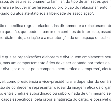
pessoa, de seu relacionamento familiar, do tipo de amizades qu
orrerá se houver interferência ou proibição do relacionamento
egado ou atos atentatórios à liberdade de associação”.
ão especifica regras relacionadas diretamente a relacionament
 a questão, que pode esbarrar em conflitos de interesse, assédi
ordialmente, a criação e a manutenção de um espaço de trabalh
l é que as organizações elaborem e divulguem amplamente seus
as, mas um comportamento ético deve ser adotado por todos da
r divulgar e zelar pelo comportamento ético da empresa”, alert
vel, como presidência e vice-presidência, a depender do cenário 
ão de conhecer e representar o ideal da imagem ética da organ
o entre chefia e subordinado ou subordinada de um mesmo set
 casos específicos, pela própria natureza do cargo, é possível 