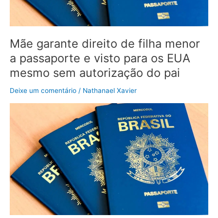
e
visto
para
os
Mãe garante direito de filha menor
EUA
a passaporte e visto para os EUA
mesmo
sem
mesmo sem autorização do pai
autorização
Deixe um comentário
/
Nathanael Xavier
do
pai